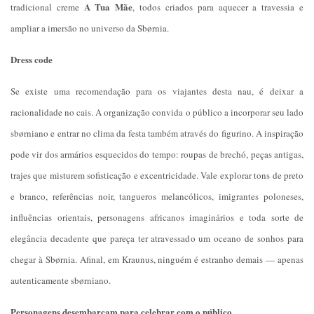
A Tua Mãe
tradicional creme
, todos criados para aquecer a travessia e
ampliar a imersão no universo da Sbørnia.
Dress code
Se existe uma recomendação para os viajantes desta nau, é deixar a
racionalidade no cais. A organização convida o público a incorporar seu lado
sbørniano e entrar no clima da festa também através do figurino. A inspiração
pode vir dos armários esquecidos do tempo: roupas de brechó, peças antigas,
trajes que misturem sofisticação e excentricidade. Vale explorar tons de preto
e branco, referências noir, tangueros melancólicos, imigrantes poloneses,
influências orientais, personagens africanos imaginários e toda sorte de
elegância decadente que pareça ter atravessado um oceano de sonhos para
chegar à Sbørnia. Afinal, em Kraunus, ninguém é estranho demais — apenas
autenticamente sbørniano.
Personagens desembarcam para celebrar com o público