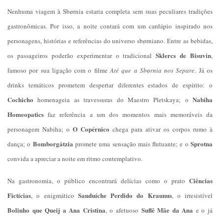
Nenhuma viagem à Sbørnia estaria completa sem suas peculiares tradições
gastronômicas. Por isso, a noite contará com um cardápio inspirado nos
personagens, histórias e referências do universo sbørniano. Entre as bebidas,
Sklercs de Bisuvin
os passageiros poderão experimentar o tradicional
,
famoso por sua ligação com o filme
Até que a Sb
ø
rnia nos Separe
. Já os
drinks temáticos prometem despertar diferentes estados de espírito: o
Cochicho
Nabiha
homenageia as travessuras do Maestro Pletskaya; o
Homeopatics
faz referência a um dos momentos mais memoráveis da
O Copérnico
personagem Nabiha; o
chega para ativar os corpos rumo à
Bomborgátzia
Sprotna
dança; o
promete uma sensação mais flutuante; e o
convida a apreciar a noite em ritmo contemplativo.
Ciências
Na gastronomia, o público encontrará delícias como o prato
Fictícias
Sanduíche Perdido do Kraunus
, o enigmático
, o irresistível
Bolinho que Queij a Ana Cristina
Suflê Mãe da Ana
, o afetuoso
e o já