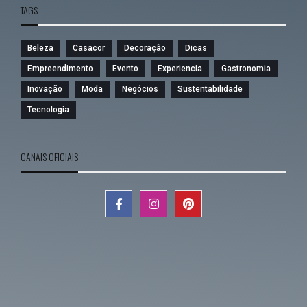
TAGS
Beleza
Casacor
Decoração
Dicas
Empreendimento
Evento
Experiencia
Gastronomia
Inovação
Moda
Negócios
Sustentabilidade
Tecnologia
CANAIS OFICIAIS