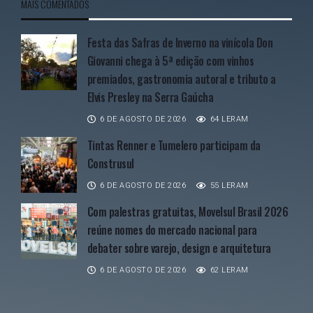
MAIS COMENTADOS
Festa das Safras de Inverno na vinícola Don
Giovanni chega à 5ª edição com vinhos
premiados, gastronomia autoral e tributo a
Elvis Presley na Serra Gaúcha
6 DE AGOSTO DE 2026
64 LERAM
Tintas Renner e Tumelero participam da
Construsul
6 DE AGOSTO DE 2026
55 LERAM
Com palestras gratuitas, Movelsul Brasil 2026
reúne nomes do mercado nacional para
debater sobre varejo, design e arquitetura
6 DE AGOSTO DE 2026
62 LERAM