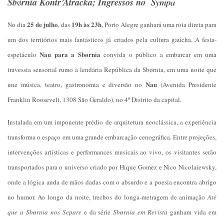
Sb
ø
rnia Kontr’Atracka;
Ingressos no
Sympa
25 de julho
19h às 23h
No dia
, das
, Porto Alegre ganhará uma rota direta para
um dos territórios mais fantásticos já criados pela cultura gaúcha. A festa-
Nau para a Sb
ørnia
espetáculo
convida o público a embarcar em uma
travessia sensorial rumo à lendária República da Sbørnia, em uma noite que
Nau
une música, teatro, gastronomia e diversão no
(Avenida Presidente
Franklin Roosevelt, 1308 São Geraldo), no 4º Distrito da capital.
Instalada em um imponente prédio de arquitetura neoclássica, a experiência
transforma o espaço em uma grande embarcação cenográfica. Entre projeções,
intervenções artísticas e performances musicais ao vivo, os visitantes serão
transportados para o universo criado por Hique Gomez e Nico Nicolaiewsky,
onde a lógica anda de mãos dadas com o absurdo e a poesia encontra abrigo
no humor. Ao longo da noite, trechos do longa-metragem de animação
Até
que a Sb
ø
rnia nos Separe
e da série
Sb
ø
rnia em Revista
ganham vida em