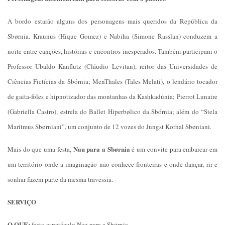
A bordo estarão alguns dos personagens mais queridos da República da
Sbørnia. Kraunus (Hique Gomez) e Nabiha (Simone Rasslan) conduzem a
noite entre canções, histórias e encontros inesperados. Também participam o
Professor Ubaldo Kanflutz (Cláudio Levitan), reitor das Universidades de
Ciências Fictícias da Sbórnia; MenThales (Tales Melati), o lendário tocador
de gaita-foles e hipnotizador das montanhas da Kashkadúnia; Pierrot Lunaire
(Gabriella Castro), estrela do Ballet Hiperbølico da Sbórnia; além do “Stela
Maritmus Sbørniani”, um conjunto de 12 vozes do Jungst Korhal Sbøniani.
Nau para a Sbørnia
Mais do que uma festa,
é um convite para embarcar em
um território onde a imaginação não conhece fronteiras e onde dançar, rir e
sonhar fazem parte da mesma travessia.
SERVIÇO
O QUE:
festa-espetáculo Nau para a Sbørnia