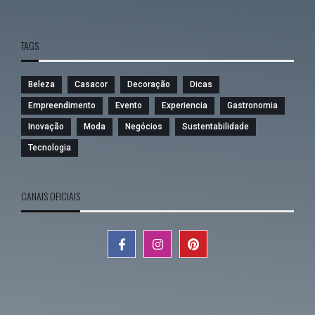
TAGS
Beleza
Casacor
Decoração
Dicas
Empreendimento
Evento
Experiencia
Gastronomia
Inovação
Moda
Negócios
Sustentabilidade
Tecnologia
CANAIS OFICIAIS