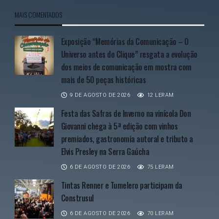
MAIS COMENTADOS
Exposição “Memórias da Comunicação – O
Universo antes do Clique” resgata a evolução
dos meios de comunicação em mostra com
mais de 50 peças históricas
9 DE AGOSTO DE 2026
12 LERAM
Festa das Safras de Inverno na vinícola Don
Giovanni chega à 5ª edição com vinhos
premiados, gastronomia autoral e tributo a
Elvis Presley na Serra Gaúcha
6 DE AGOSTO DE 2026
75 LERAM
Tintas Renner e Tumelero participam da
Construsul
6 DE AGOSTO DE 2026
70 LERAM