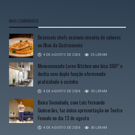
MAIS COMENTADOS
Dezesseis chefs assinam circuito de sabores
no Ilhas da Gastronomia
4 DE AGOSTO DE 2026
25 LERAM
Monocomando Loren Kitchen une bica 360° e
ducha com dupla função oferecendo
praticidade à cozinha
4 DE AGOSTO DE 2026
33 LERAM
Baixa Sociedade, com Luiz Fernando
Guimarães, faz única apresentação no Teatro
Feevale no dia 13 de agosto
4 DE AGOSTO DE 2026
30 LERAM