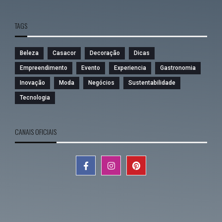
TAGS
Beleza
Casacor
Decoração
Dicas
Empreendimento
Evento
Experiencia
Gastronomia
Inovação
Moda
Negócios
Sustentabilidade
Tecnologia
CANAIS OFICIAIS