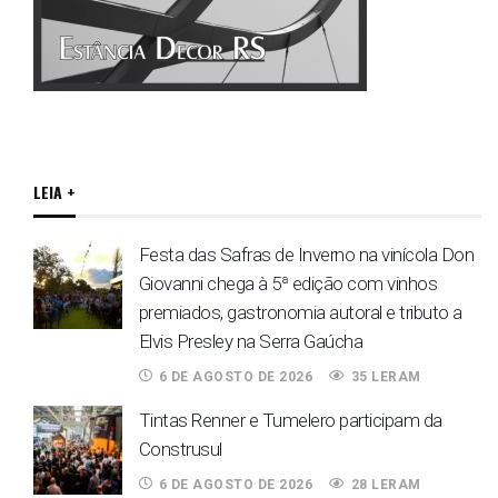
LEIA +
Festa das Safras de Inverno na vinícola Don
Giovanni chega à 5ª edição com vinhos
premiados, gastronomia autoral e tributo a
Elvis Presley na Serra Gaúcha
6 DE AGOSTO DE 2026
35 LERAM
Tintas Renner e Tumelero participam da
Construsul
6 DE AGOSTO DE 2026
28 LERAM