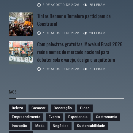
6 DE AGOSTO DE 2026
35 LERAM
Tintas Renner e Tumelero participam da
Construsul
6 DE AGOSTO DE 2026
28 LERAM
Com palestras gratuitas, Movelsul Brasil 2026
reúne nomes do mercado nacional para
debater sobre varejo, design e arquitetura
6 DE AGOSTO DE 2026
31 LERAM
TAGS
Beleza
Casacor
Decoração
Dicas
Empreendimento
Evento
Experiencia
Gastronomia
Inovação
Moda
Negócios
Sustentabilidade