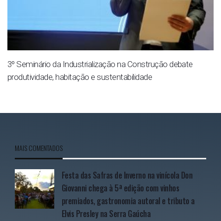
3º Seminário da Industrialização na Construção debate
produtividade, habitação e sustentabilidade
MAIS COMENTADOS
Festa das Safras de Inverno na vinícola Don
Giovanni chega à 5ª edição com vinhos
premiados, gastronomia autoral e tributo a
Elvis Presley na Serra Gaúcha