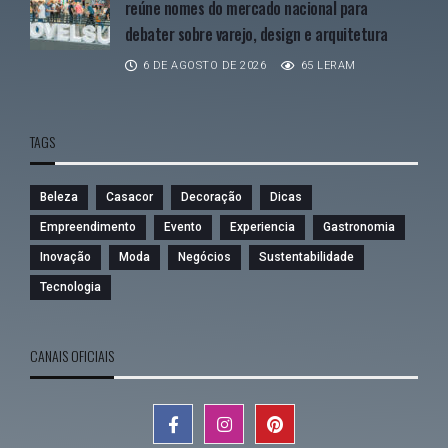
reúne nomes do mercado nacional para
debater sobre varejo, design e arquitetura
6 DE AGOSTO DE 2026
65 LERAM
TAGS
Beleza
Casacor
Decoração
Dicas
Empreendimento
Evento
Experiencia
Gastronomia
Inovação
Moda
Negócios
Sustentabilidade
Tecnologia
CANAIS OFICIAIS