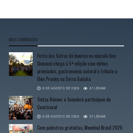
MAIS COMENTADOS
Festa das Safras de Inverno na vinícola Don
Giovanni chega à 5ª edição com vinhos
premiados, gastronomia autoral e tributo a
Elvis Presley na Serra Gaúcha
6 DE AGOSTO DE 2026
67 LERAM
Tintas Renner e Tumelero participam da
Construsul
6 DE AGOSTO DE 2026
57 LERAM
Com palestras gratuitas, Movelsul Brasil 2026