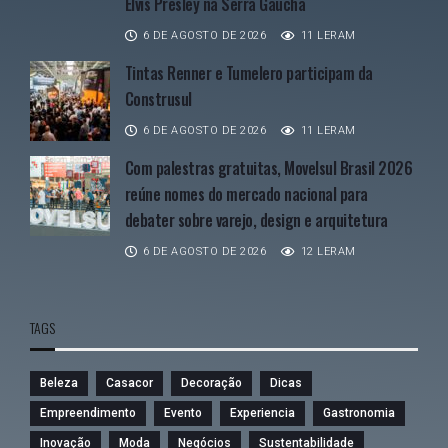
Elvis Presley na Serra Gaúcha
6 DE AGOSTO DE 2026
11 LERAM
Tintas Renner e Tumelero participam da
Construsul
6 DE AGOSTO DE 2026
11 LERAM
Com palestras gratuitas, Movelsul Brasil 2026
reúne nomes do mercado nacional para
debater sobre varejo, design e arquitetura
6 DE AGOSTO DE 2026
12 LERAM
TAGS
Beleza
Casacor
Decoração
Dicas
Empreendimento
Evento
Experiencia
Gastronomia
Inovação
Moda
Negócios
Sustentabilidade