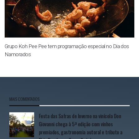
Grupo Koh Pee Pee tem programação especial no Dia dos
Namorados
MAIS COMENTADOS
Festa das Safras de Inverno na vinícola Don
Giovanni chega à 5ª edição com vinhos
premiados, gastronomia autoral e tributo a