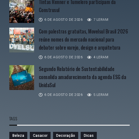
Tintas Renner e Tumelero participam da
Construsul
6 DE AGOSTO DE 2026
7 LERAM
Com palestras gratuitas, Movelsul Brasil 2026
reúne nomes do mercado nacional para
debater sobre varejo, design e arquitetura
6 DE AGOSTO DE 2026
4 LERAM
Segundo Relatório de Sustentabilidade
consolida amadurecimento da agenda ESG da
UnidaSul
6 DE AGOSTO DE 2026
5 LERAM
TAGS
Beleza
Casacor
Decoração
Dicas