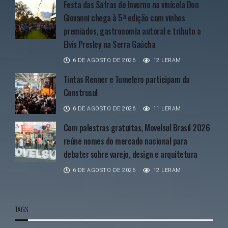
Festa das Safras de Inverno na vinícola Don
Giovanni chega à 5ª edição com vinhos
premiados, gastronomia autoral e tributo a
Elvis Presley na Serra Gaúcha
6 DE AGOSTO DE 2026
12 LERAM
Tintas Renner e Tumelero participam da
Construsul
6 DE AGOSTO DE 2026
11 LERAM
Com palestras gratuitas, Movelsul Brasil 2026
reúne nomes do mercado nacional para
debater sobre varejo, design e arquitetura
6 DE AGOSTO DE 2026
12 LERAM
TAGS