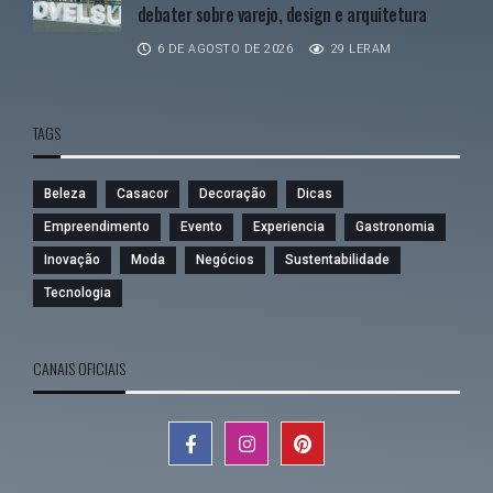
debater sobre varejo, design e arquitetura
6 DE AGOSTO DE 2026
29 LERAM
TAGS
Beleza
Casacor
Decoração
Dicas
Empreendimento
Evento
Experiencia
Gastronomia
Inovação
Moda
Negócios
Sustentabilidade
Tecnologia
CANAIS OFICIAIS