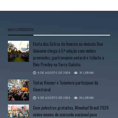
MAIS COMENTADOS
Festa das Safras de Inverno na vinícola Don
Giovanni chega à 5ª edição com vinhos
premiados, gastronomia autoral e tributo a
Elvis Presley na Serra Gaúcha
6 DE AGOSTO DE 2026
31 LERAM
Tintas Renner e Tumelero participam da
Construsul
6 DE AGOSTO DE 2026
26 LERAM
Com palestras gratuitas, Movelsul Brasil 2026
reúne nomes do mercado nacional para