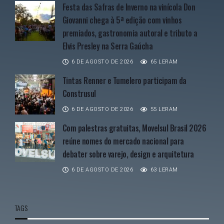
Festa das Safras de Inverno na vinícola Don
Giovanni chega à 5ª edição com vinhos
premiados, gastronomia autoral e tributo a
Elvis Presley na Serra Gaúcha
6 DE AGOSTO DE 2026
65 LERAM
Tintas Renner e Tumelero participam da
Construsul
6 DE AGOSTO DE 2026
55 LERAM
Com palestras gratuitas, Movelsul Brasil 2026
reúne nomes do mercado nacional para
debater sobre varejo, design e arquitetura
6 DE AGOSTO DE 2026
63 LERAM
TAGS