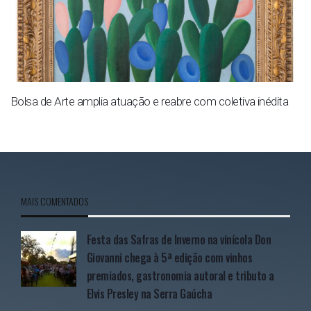
Bolsa de Arte amplia atuação e reabre com coletiva inédita
MAIS COMENTADOS
Festa das Safras de Inverno na vinícola Don
Giovanni chega à 5ª edição com vinhos
premiados, gastronomia autoral e tributo a
Elvis Presley na Serra Gaúcha