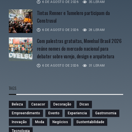
6 DE AGOSTO DE 2026
35 LERAM
Tintas Renner e Tumelero participam da
Construsul
6 DE AGOSTO DE 2026
28 LERAM
Com palestras gratuitas, Movelsul Brasil 2026
reúne nomes do mercado nacional para
debater sobre varejo, design e arquitetura
6 DE AGOSTO DE 2026
31 LERAM
TAGS
Beleza
Casacor
Decoração
Dicas
Empreendimento
Evento
Experiencia
Gastronomia
Inovação
Moda
Negócios
Sustentabilidade
Tecnologia