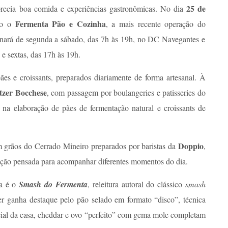
25 de
ecia boa comida e experiências gastronômicas. No dia
Fermenta Pão e Cozinha
ado o
, a mais recente operação do
onará de segunda a sábado, das 7h às 19h, no DC Navegantes e
 e sextas, das 17h às 19h.
s e croissants, preparados diariamente de forma artesanal. À
tzer Bocchese
, com passagem por boulangeries e patisseries do
s na elaboração de pães de fermentação natural e croissants de
Doppio
m grãos do Cerrado Mineiro preparados por baristas da
,
o pensada para acompanhar diferentes momentos do dia.
ra é o
Smash do Fermenta
, releitura autoral do clássico
smash
r ganha destaque pelo pão selado em formato “disco”, técnica
ial da casa, cheddar e ovo “perfeito” com gema mole completam