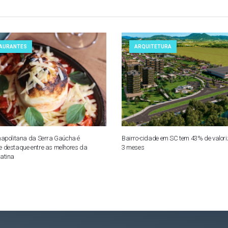
AURANTES
ARQUITETURA
napolitana da Serra Gaúcha é
Bairro-cidade em SC tem 43% de valor
 destaque entre as melhores da
3 meses
atina