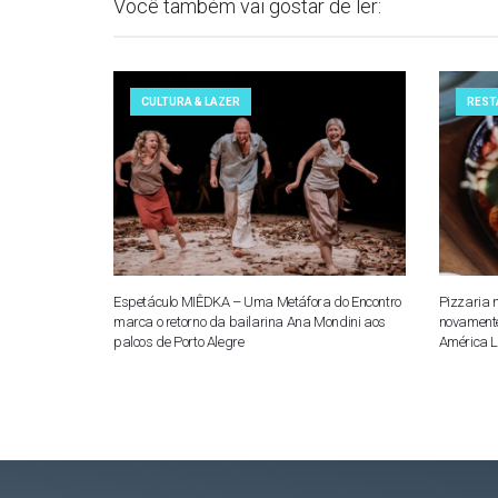
Você também vai gostar de ler:
CULTURA & LAZER
REST
Espetáculo MIÊDKA – Uma Metáfora do Encontro
Pizzaria 
marca o retorno da bailarina Ana Mondini aos
novamente
palcos de Porto Alegre
América L