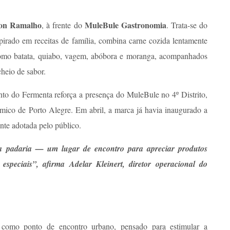
son Ramalho
MuleBule Gastronomia
, à frente do
. Trata-se do
spirado em receitas de família, combina carne cozida lentamente
omo batata, quiabo, vagem, abóbora e moranga, acompanhados
cheio de sabor.
to do Fermenta reforça a presença do MuleBule no 4º Distrito,
ômico de Porto Alegre. Em abril, a marca já havia inaugurado a
ente adotada pelo público.
 padaria — um lugar de encontro para apreciar produtos
especiais”, afirma Adelar Kleinert, diretor operacional do
como ponto de encontro urbano, pensado para estimular a