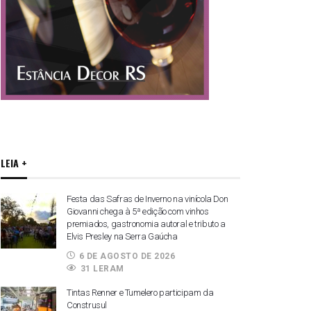
LEIA +
Festa das Safras de Inverno na vinícola Don
Giovanni chega à 5ª edição com vinhos
premiados, gastronomia autoral e tributo a
Elvis Presley na Serra Gaúcha
6 DE AGOSTO DE 2026
31 LERAM
Tintas Renner e Tumelero participam da
Construsul