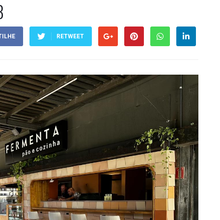
B
ILHE
RETWEET