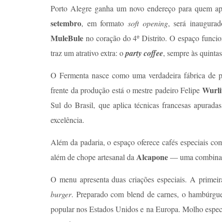
Porto Alegre ganha um novo endereço para quem apr
setembro
, em formato
soft opening
, será inaugur
MuleBule
no coração do 4º Distrito. O espaço funci
traz um atrativo extra: o
party coffee
, sempre às quintas
O Fermenta nasce como uma verdadeira fábrica de pãe
Wurli
frente da produção está o mestre padeiro Felipe
Sul do Brasil, que aplica técnicas francesas apurada
excelência.
Além da padaria, o espaço oferece cafés especiais co
Alcapone
além de chope artesanal da
— uma combinaçã
O menu apresenta duas criações especiais. A primei
burger
. Preparado com blend de carnes, o hambúrgue
popular nos Estados Unidos e na Europa. Molho espec