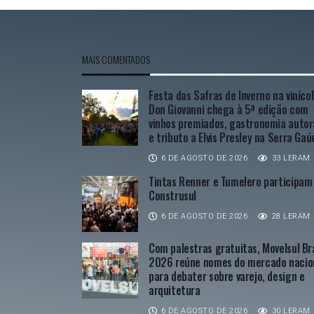
MAIS COMENTADOS
Festa das Safras de Inverno na viníco
Don Giovanni chega à 5ª edição com
vinhos premiados, gastronomia autor
e tributo a Elvis Presley na Serra Ga
6 DE AGOSTO DE 2026
33 LERAM
Tintas Renner e Tumelero participam
Construsul
6 DE AGOSTO DE 2026
28 LERAM
Com palestras gratuitas, Movelsul Bra
2026 reúne nomes do mercado nacio
para debater sobre varejo, design e
arquitetura
6 DE AGOSTO DE 2026
30 LERAM