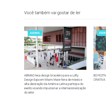
Você também vai gostar de ler:
AGENDA
EVEN
ABIMAD leva design brasileiro para a Lofty
BS FESTI
Design Expo em Miami Maior feira de móveis e
CRIATIVA
alta decoração da América Latina participa do
evento visando impulsionar a internacionalização
do setor