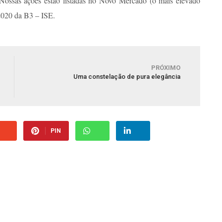
. Nossas ações estão listadas no Novo Mercado (o mais elevado
2020 da B3 – ISE.
PRÓXIMO
Uma constelação de pura elegância
PIN