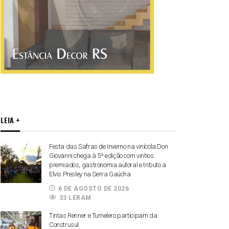
LEIA +
Festa das Safras de Inverno na vinícola Don
Giovanni chega à 5ª edição com vinhos
premiados, gastronomia autoral e tributo a
Elvis Presley na Serra Gaúcha
6 DE AGOSTO DE 2026
33 LERAM
Tintas Renner e Tumelero participam da
Construsul