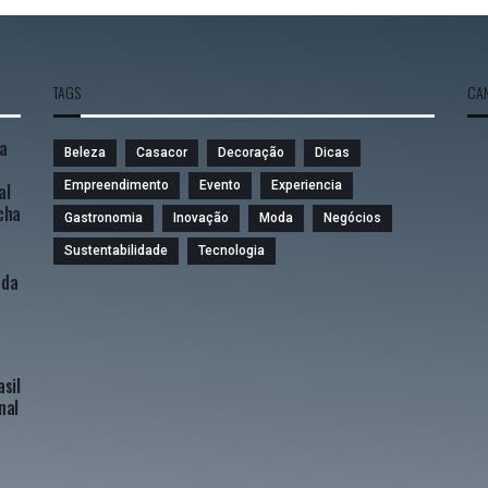
TAGS
CAN
la
Beleza
Casacor
Decoração
Dicas
Empreendimento
Evento
Experiencia
al
úcha
Gastronomia
Inovação
Moda
Negócios
Sustentabilidade
Tecnologia
 da
sil
nal