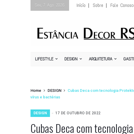
Início
Sobre
Fale Conosc
Sex, 7 Ago 2026
LIFESTYLE
DESIGN
ARQUITETURA
GAST
Home
DESIGN
Cubas Deca com tecnologia Protekto
vírus e bactérias
DESIGN
17 DE OUTUBRO DE 2022
Cubas Deca com tecnologia