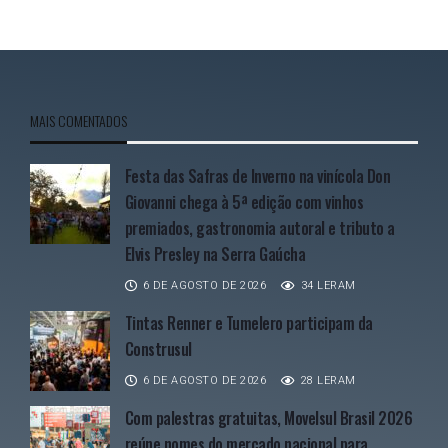
MAIS COMENTADOS
Festa das Safras de Inverno na vinícola Don
Giovanni chega à 5ª edição com vinhos
premiados, gastronomia autoral e tributo a
Elvis Presley na Serra Gaúcha
6 DE AGOSTO DE 2026
34 LERAM
Tintas Renner e Tumelero participam da
Construsul
6 DE AGOSTO DE 2026
28 LERAM
Com palestras gratuitas, Movelsul Brasil 2026
reúne nomes do mercado nacional para