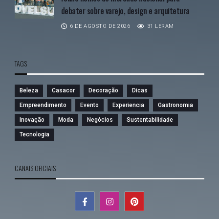
debater sobre varejo, design e arquitetura
6 DE AGOSTO DE 2026
31 LERAM
TAGS
Beleza
Casacor
Decoração
Dicas
Empreendimento
Evento
Experiencia
Gastronomia
Inovação
Moda
Negócios
Sustentabilidade
Tecnologia
CANAIS OFICIAIS