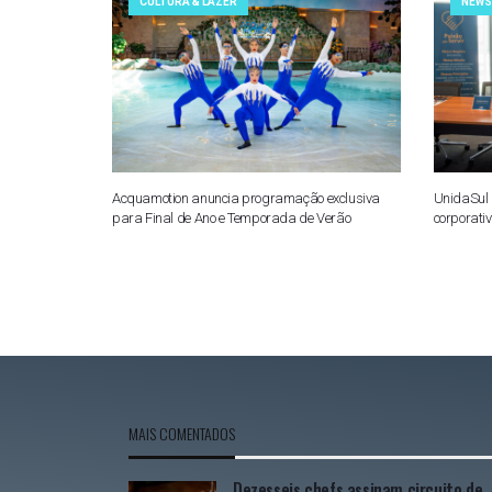
CULTURA & LAZER
NEWS
Acquamotion anuncia programação exclusiva
UnidaSul 
para Final de Ano e Temporada de Verão
corporati
MAIS COMENTADOS
Dezesseis chefs assinam circuito de