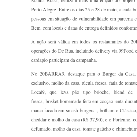
Manda Brasa, realizam mais uma edição do projet
Porto Alegre. Entre os dias 25 e 28 de maio, a cada b
pessoas em situação de vulnerabilidade em parceria 
Bem, com locais e datas de entrega definidos conform
A ação será válida em todos os restaurantes do
operações do De Rua, incluindo delivery via 99Food e
cardápio participam da campanha.
No 20BARRA9, destaque para o Burger da Casa, pr
exclusivo, molho da casa, rúcula fresca, fatia de toma
Local9, que leva pão tipo brioche, blend de ca
fresca, brisket homemade feito em cocção lenta dura
marca focada em smash burgers -, brilham o Clássico,
cheddar e molho da casa (R$ 37,90); e o Portenho, co
defumado, molho da casa, tomate gaúcho e chimichurr