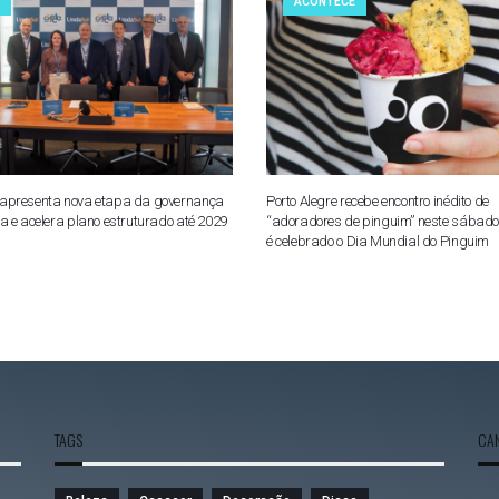
ACONTECE
apresenta nova etapa da governança
Porto Alegre recebe encontro inédito de
va e acelera plano estruturado até 2029
“adoradores de pinguim” neste sábad
é celebrado o Dia Mundial do Pinguim
TAGS
CAN