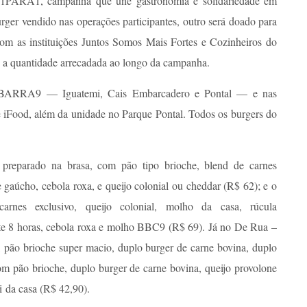
o 1PARA1, campanha que une gastronomia e solidariedade em
urger vendido nas operações participantes, outro será doado para
com as instituições Juntos Somos Mais Fortes e Cozinheiros do
e a quantidade arrecadada ao longo da campanha.
 20BARRA9 — Iguatemi, Cais Embarcadero e Pontal — e nas
 iFood, além da unidade no Parque Pontal. Todos os burgers do
eparado na brasa, com pão tipo brioche, blend de carnes
te gaúcho, cebola roxa, e queijo colonial ou cheddar (R$ 62); e o
rnes exclusivo, queijo colonial, molho da casa, rúcula
nte 8 horas, cebola roxa e molho BBC9 (R$ 69). Já no De Rua –
 pão brioche super macio, duplo burger de carne bovina, duplo
m pão brioche, duplo burger de carne bovina, queijo provolone
i da casa (R$ 42,90).