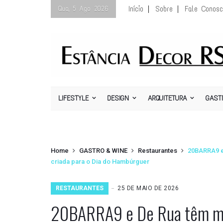
Início
Sobre
Fale Conosc
Qua, 5 Ago 2026
LIFESTYLE
DESIGN
ARQUITETURA
GAST
Home
GASTRO & WINE
Restaurantes
20BARRA9 e
criada para o Dia do Hambúrguer
RESTAURANTES
25 DE MAIO DE 2026
20BARRA9 e De Rua têm me