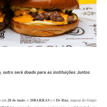
, outro será doado para as instituições Juntos
28 de maio
20BARRA9
De Rua
o em
, o
e o
, marcas do Grupo