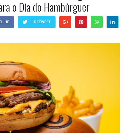
para o Dia do Hambúrguer
ILHE
RETWEET